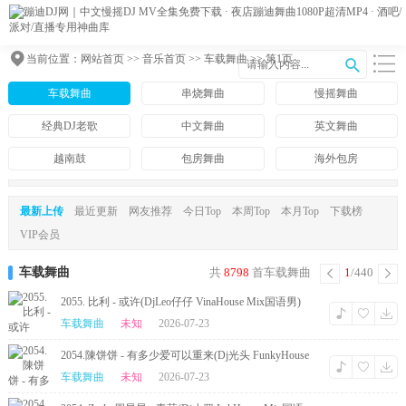
当前位置：
网站首页
>>
音乐首页
>> 车载舞曲 >> 第1页
车载舞曲
串烧舞曲
慢摇舞曲
经典DJ老歌
中文舞曲
英文舞曲
越南鼓
包房舞曲
海外包房
最新上传
最近更新
网友推荐
今日Top
本周Top
本月Top
下载榜
VIP会员
车载舞曲
共
8798
首车载舞曲
1
/440
2055. 比利 - 或许(DjLeo仔仔 VinaHouse Mix国语男)
车载舞曲
未知
2026-07-23
2054.陳饼饼 - 有多少爱可以重来(Dj光头 FunkyHouse
Mix国语女)咚鼓
车载舞曲
未知
2026-07-23