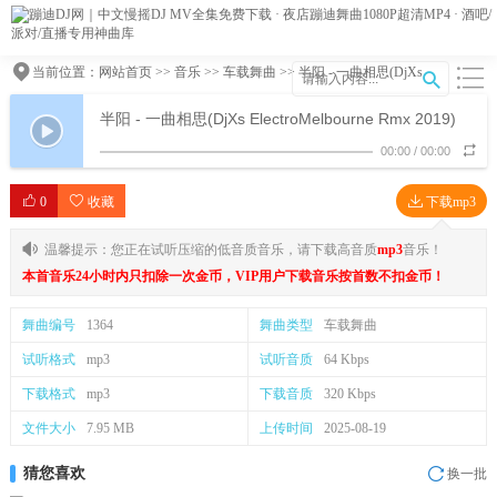
当前位置：
网站首页
>>
音乐
>>
车载舞曲
>> 半阳 - 一曲相思(DjXs
ElectroMelbourne Rmx 2019)
半阳 - 一曲相思(DjXs ElectroMelbourne Rmx 2019)
00:00
/
00:00
0
收藏
下载mp3
温馨提示：您正在试听压缩的低音质音乐，请下载高音质
mp3
音乐！
本首音乐24小时内只扣除一次金币，VIP用户下载音乐按首数不扣金币！
舞曲编号
1364
舞曲类型
车载舞曲
试听格式
mp3
试听音质
64 Kbps
下载格式
mp3
下载音质
320 Kbps
文件大小
7.95 MB
上传时间
2025-08-19
猜您喜欢
换一批