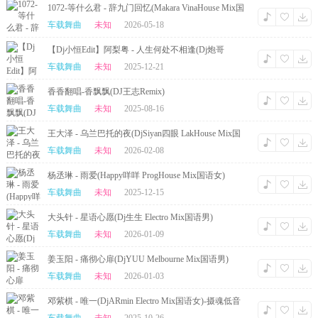
1072-等什么君 - 辞九门回忆(Makara VinaHouse Mix国
语男)
车载舞曲
未知
2026-05-18
【Dj小恒Edit】阿梨粤 - 人生何处不相逢(Dj炮哥
ProgHouse Mix粤语女)
车载舞曲
未知
2025-12-21
香香翻唱-香飘飘(DJ王志Remix)
车载舞曲
未知
2025-08-16
王大泽 - 乌兰巴托的夜(DjSiyan四眼 LakHouse Mix国
语男)
车载舞曲
未知
2026-02-08
杨丞琳 - 雨爱(Happy咩咩 ProgHouse Mix国语女)
车载舞曲
未知
2025-12-15
大头针 - 星语心愿(Dj生生 Electro Mix国语男)
车载舞曲
未知
2026-01-09
姜玉阳 - 痛彻心扉(DjYUU Melbourne Mix国语男)
车载舞曲
未知
2026-01-03
邓紫棋 - 唯一(DjARmin Electro Mix国语女)-摄魂低音