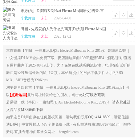
车载舞曲
未知
2025-10-26
未必(吴川Dj阿谋&DjHzai Electro Mix国语女)抖音-言
瑾羽
车载舞曲
未知
2026-04-06
田园 - 先说爱的人为什么先离开(Dj大颠 Electro Mix国
语女)
车载舞曲
未知
2025-12-02
本首舞曲【半阳 - 一曲相思(DjXs ElectroMelbourne Rmx 2019)】是蹦迪DJ网｜
中文慢摇DJ MV全集免费下载 · 夜店蹦迪舞曲1080P超清MP4 · 酒吧/派对/直播
专用神曲库于2025-08-19上传，为了保障在线试听的流畅性，您现在所试听的
舞曲是经过压缩处理的Mp4音频，本站所提供的Mp3下载文件大小为7.95
MB，MP3音质为320Kbps
您要是喜欢这首【半阳 - 一曲相思(DjXs ElectroMelbourne Rmx 2019).mp3】可
以
[点击这里]
复制网址转发给您的朋友，
点击此处可以收藏哦
若需要下载《半阳 - 一曲相思(DjXs ElectroMelbourne Rmx 2019)》
请点此处进
入高品质MP3舞曲下载；
如果这首DJ舞曲存在任何版权问题，请与我们联系
QQ: 41418509
，请记住蹦
迪DJ网｜中文慢摇DJ MV全集免费下载 · 夜店蹦迪舞曲1080P超清MP4 · 酒吧/
派对/直播专用神曲库永久网址：bengdidj.com