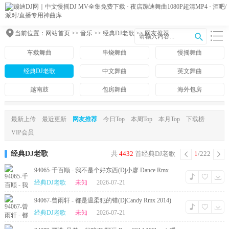
当前位置：
网站首页
>>
音乐
>>
经典DJ老歌
>> 网友推荐
车载舞曲
串烧舞曲
慢摇舞曲
经典DJ老歌
中文舞曲
英文舞曲
越南鼓
包房舞曲
海外包房
最新上传
最近更新
网友推荐
今日Top
本周Top
本月Top
下载榜
VIP会员
经典DJ老歌
共
4432
首经典DJ老歌
1
/222
94065-千百顺 - 我不是个好东西(Dj小廖 Dance Rmx
2014)
经典DJ老歌
未知
2026-07-21
94067-曾雨轩 - 都是温柔犯的错(DjCandy Rmx 2014)
经典DJ老歌
未知
2026-07-21