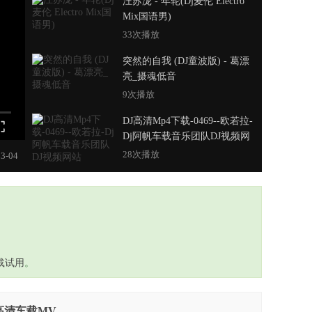
汪苏泷 - 年轮(Dj麦伦 Electro
Mix国语男)
33次播放
突然的自我 (DJ童波版) - 葛漂
亮_摄魂低音
9次播放
DJ高清Mp4下载-0469--欧若拉-
Dj阿帆车载音乐团队DJ视频网
站
28次播放
3-04
载试用
。
_高清车载MV