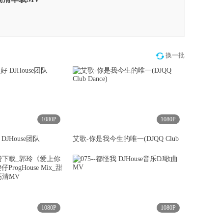
换一批
1080P
1080P
 DJHouse团队
艾歌-你是我今生的唯一(DJQQ Club
Dance)
1080P
1080P