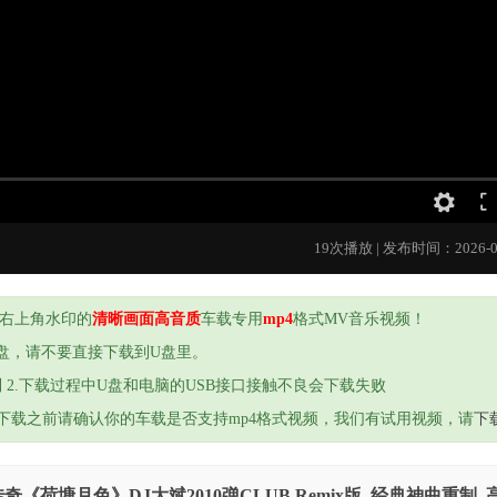
19次播放 | 发布时间：2026-0
无右上角水印的
清晰画面高音质
车载专用
mp4
格式MV音乐视频！
盘，请不要直接下载到U盘里。
 2.下载过程中U盘和电脑的USB接口接触不良会下载失败
下载之前请确认你的车载是否支持mp4格式视频，我们有试用视频，请
下
奇《荷塘月色》DJ大斌2010弹CLUB Remix版_经典神曲重制