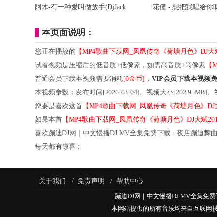
阿木-有一种爱叫做放手(DjJack
花僮 - 想把我唱给你听
ElectroHouse Rmx)
FunkyHouse Mix 2
曲mv
本页面说明：
您正在播放的
【MP4歌曲下载网_凤凰传奇《荷塘月色》DJ大斌20
试看视频是压缩后的低音质+低像素，如需高音质+高像素
【M
普通会员下载本视频需要消耗
[0金币]
，
VIP会员下载本视频
本视频参数：发布时间[2026-03-04]、视频大小[202.95MB]、视
您要是喜欢这首
【MP4歌曲下载网_凤凰传奇《荷塘月色》DJ大斌2
如果本首
【MP4歌曲下载网_凤凰传奇《荷塘月色》DJ大斌2010
喜欢蹦迪DJ网｜中文慢摇DJ MV全集免费下载 · 夜店蹦迪舞曲
每天都有惊喜；
关于我们
/
免责声明
/
帮助中心
蹦迪DJ网｜中文慢摇DJ MV全集免费下
本网站提供的所有音乐均来自互联网