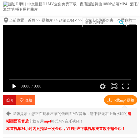
当前位置：
首页
>>
视频库
>>
超清DJMV
>> 《为什么你要伤害一个爱你的
人》DJ阿圣Remix_夜店慢摇酒吧嗨曲_超燃电音版_在线试听+极速下载-经典重
现！欢子
00:00
/
0:00
0
收藏
下载mp4视频
温馨提示：您正在观看压缩的低画面MV音乐，请下载无右上角水印的
清
晰画面高音质
车载专用
mp4
格式MV音乐视频！
本首视频24小时内只扣除一次金币，VIP用户下载视频按首数不扣金币！