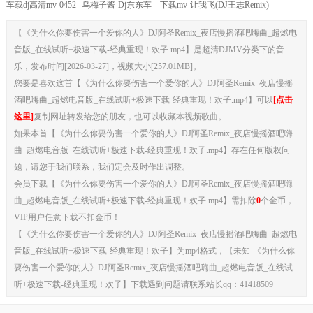
车载dj高清mv-0452--乌梅子酱-Dj东东车
下载mv-让我飞(DJ王志Remix)
载音乐团队
【《为什么你要伤害一个爱你的人》DJ阿圣Remix_夜店慢摇酒吧嗨曲_超燃电
音版_在线试听+极速下载-经典重现！欢子.mp4】是超清DJMV分类下的音
乐，发布时间[2026-03-27]，视频大小[257.01MB]。
您要是喜欢这首【《为什么你要伤害一个爱你的人》DJ阿圣Remix_夜店慢摇
酒吧嗨曲_超燃电音版_在线试听+极速下载-经典重现！欢子.mp4】可以
[点击
这里]
复制网址转发给您的朋友，也可以收藏本视频歌曲。
如果本首【《为什么你要伤害一个爱你的人》DJ阿圣Remix_夜店慢摇酒吧嗨
曲_超燃电音版_在线试听+极速下载-经典重现！欢子.mp4】存在任何版权问
题，请您于我们联系，我们定会及时作出调整。
会员下载【《为什么你要伤害一个爱你的人》DJ阿圣Remix_夜店慢摇酒吧嗨
曲_超燃电音版_在线试听+极速下载-经典重现！欢子.mp4】需扣除
0
个金币，
VIP用户任意下载不扣金币！
【《为什么你要伤害一个爱你的人》DJ阿圣Remix_夜店慢摇酒吧嗨曲_超燃电
音版_在线试听+极速下载-经典重现！欢子】为mp4格式，【未知-《为什么你
要伤害一个爱你的人》DJ阿圣Remix_夜店慢摇酒吧嗨曲_超燃电音版_在线试
听+极速下载-经典重现！欢子】下载遇到问题请联系站长qq：41418509