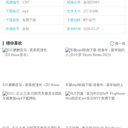
视频编号
1397
视频分类
超清DJMV
下载格式
mp4
文件大小
257.01MB
下载权限
免费下载
下载扣除
0
个金币
所属歌手
未知
发布时间
2026-03-27
猜你喜欢
换一批
033.鹏鹏音乐 - 夜夜夜漫长《DJ.House
车载mp4歌曲下载-曾春年 - 最幸福的人
音乐》
(DJ小罗 Electro Remix 2023)