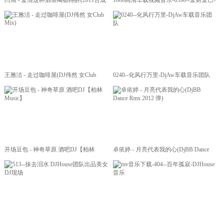
闫旭 - 爱情这杯酒谁喝都得醉(2011合成
1080高清车载视频音乐-0396--爱财爱己-
CLUB DjSunny Rmx)
Dj村总车载音乐团队
王雅洁 - 走过咖啡屋(DJ伟然 女Club
0240--化风行万里-DjAw车载音乐团队
Mix)
开场豆包 - 神奇草原 酒吧DJ【柏林
卓依婷 - 月亮代表我的心(DjBB Dance
Music】
Rmx 2012 弹)