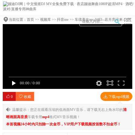
当前位置：
首页
>>
视频库
>>
抖音mv
>> 车载美女mv-0483--若月亮没来-Dj阿
奇车载音乐团队
00:00
/
0:00
0
收藏
下载mp4视频
温馨提示：您正在观看压缩的低画面MV音乐，请下载无右上角水印的
清
晰画面高音质
车载专用
mp4
格式MV音乐视频！
本首视频24小时内只扣除一次金币，VIP用户下载视频按首数不扣金币！