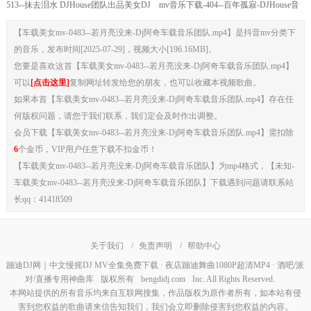
513--抹去泪水 DJHouse团队出品美女DJ
mv音乐下载-404--百年孤寂-DJHouse音
现场
乐
【车载美女mv-0483--若月亮没来-Dj阿奇车载音乐团队.mp4】是抖音mv分类下
的音乐，发布时间[2025-07-29]，视频大小[196.16MB]。
您要是喜欢这首【车载美女mv-0483--若月亮没来-Dj阿奇车载音乐团队.mp4】
可以
[点击这里]
复制网址转发给您的朋友，也可以收藏本视频歌曲。
如果本首【车载美女mv-0483--若月亮没来-Dj阿奇车载音乐团队.mp4】存在任
何版权问题，请您于我们联系，我们定会及时作出调整。
会员下载【车载美女mv-0483--若月亮没来-Dj阿奇车载音乐团队.mp4】需扣除
6
个金币，VIP用户任意下载不扣金币！
【车载美女mv-0483--若月亮没来-Dj阿奇车载音乐团队】为mp4格式，【未知-
车载美女mv-0483--若月亮没来-Dj阿奇车载音乐团队】下载遇到问题请联系站
长qq：41418509
关于我们
/
免责声明
/
帮助中心
蹦迪DJ网｜中文慢摇DJ MV全集免费下载 · 夜店蹦迪舞曲1080P超清MP4 · 酒吧/派
对/直播专用神曲库
版权所有
bengdidj.com
Inc. All Rights Reserved.
本网站提供的所有音乐均来自互联网搜集，作品版权为原作者所有，如本站有侵
害到您权益的歌曲请来信告知我们，我们会立即删除侵害到您权益的内容。