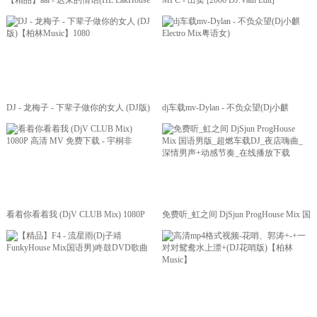
【精品】aai - 迟来的情话(HE LakHouse
MPC - 出卖 [2006 DJ.Vain Edit]
Mix国语女)
DJ - 龙梅子 - 下辈子做你的女人 (DJ版)
dj车载mv-Dylan - 不负众望(Dj小麒
【柏林Music】1080
Electro Mix粤语女)
看着你看着我 (DjV CLUB Mix) 1080P
免费听_虹之间 DjSjun ProgHouse Mix 国
高清 MV 免费下载 - 宇桐非
语男版_超燃车载DJ_夜店嗨曲_深情男
声+动感节奏_在线播放下载