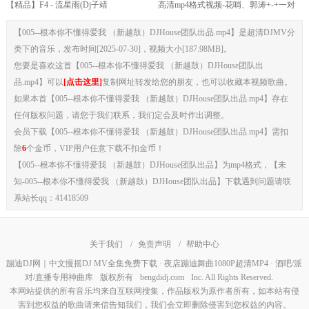
【精品】F4 - 流星雨(Dj子靖
高清mp4格式视频-花哨、郭涛+-+一对
FunkyHouse Mix国语男)咚鼓DVD歌曲
对鸳鸯水上漂+(DJ花哨版)【柏林
【005--根本你不懂得爱我 （新越鼓）DJHouse团队出品.mp4】是超清DJMV分
Music】
类下的音乐，发布时间[2025-07-30]，视频大小[187.98MB]。
您要是喜欢这首【005--根本你不懂得爱我 （新越鼓）DJHouse团队出
品.mp4】可以
[点击这里]
复制网址转发给您的朋友，也可以收藏本视频歌曲。
如果本首【005--根本你不懂得爱我 （新越鼓）DJHouse团队出品.mp4】存在
任何版权问题，请您于我们联系，我们定会及时作出调整。
会员下载【005--根本你不懂得爱我 （新越鼓）DJHouse团队出品.mp4】需扣
除
6
个金币，VIP用户任意下载不扣金币！
【005--根本你不懂得爱我 （新越鼓）DJHouse团队出品】为mp4格式，【未
知-005--根本你不懂得爱我 （新越鼓）DJHouse团队出品】下载遇到问题请联
系站长qq：41418509
关于我们
/
免责声明
/
帮助中心
蹦迪DJ网｜中文慢摇DJ MV全集免费下载 · 夜店蹦迪舞曲1080P超清MP4 · 酒吧/派
对/直播专用神曲库
版权所有
bengdidj.com
Inc. All Rights Reserved.
本网站提供的所有音乐均来自互联网搜集，作品版权为原作者所有，如本站有侵
害到您权益的歌曲请来信告知我们，我们会立即删除侵害到您权益的内容。