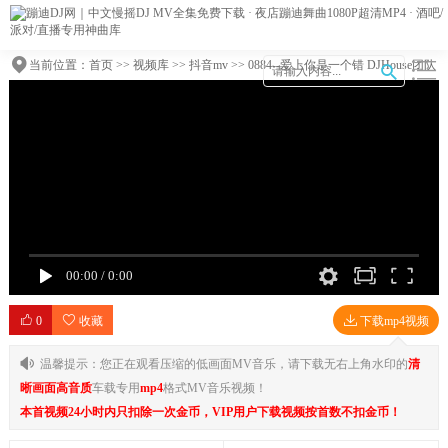
当前位置：
首页
>>
视频库
>>
抖音mv
>> 0884--爱上你是一个错 DJHouse团队
00:00
/
0:00
0
收藏
下载mp4视频
温馨提示：您正在观看压缩的低画面MV音乐，请下载无右上角水印的
清
晰画面高音质
车载专用
mp4
格式MV音乐视频！
本首视频24小时内只扣除一次金币，VIP用户下载视频按首数不扣金币！