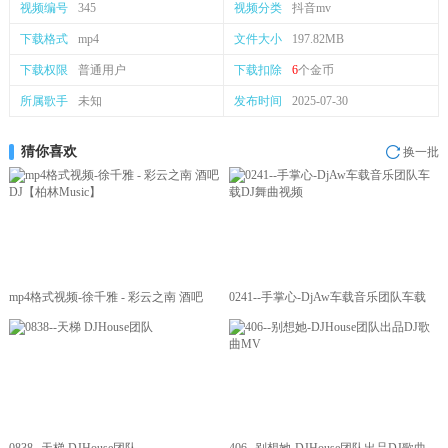
视频编号
345
视频分类
抖音mv
下载格式
mp4
文件大小
197.82MB
下载权限
普通用户
下载扣除
6
个金币
所属歌手
未知
发布时间
2025-07-30
猜你喜欢
换一批
mp4格式视频-徐千雅 - 彩云之南 酒吧
0241--手掌心-DjAw车载音乐团队车载
DJ【柏林Music】
DJ舞曲视频