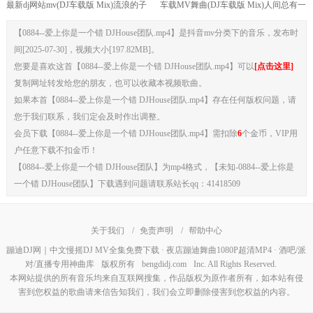
最新dj网站mv(DJ车载版 Mix)流浪的子
车载MV舞曲(DJ车载版 Mix)人间总有一
弹 DJHouse打碟版
两风 DJHouse打碟版
【0884--爱上你是一个错 DJHouse团队.mp4】是抖音mv分类下的音乐，发布时
间[2025-07-30]，视频大小[197.82MB]。
您要是喜欢这首【0884--爱上你是一个错 DJHouse团队.mp4】可以
[点击这里]
复制网址转发给您的朋友，也可以收藏本视频歌曲。
如果本首【0884--爱上你是一个错 DJHouse团队.mp4】存在任何版权问题，请
您于我们联系，我们定会及时作出调整。
会员下载【0884--爱上你是一个错 DJHouse团队.mp4】需扣除
6
个金币，VIP用
户任意下载不扣金币！
【0884--爱上你是一个错 DJHouse团队】为mp4格式，【未知-0884--爱上你是
一个错 DJHouse团队】下载遇到问题请联系站长qq：41418509
关于我们
/
免责声明
/
帮助中心
蹦迪DJ网｜中文慢摇DJ MV全集免费下载 · 夜店蹦迪舞曲1080P超清MP4 · 酒吧/派
对/直播专用神曲库
版权所有
bengdidj.com
Inc. All Rights Reserved.
本网站提供的所有音乐均来自互联网搜集，作品版权为原作者所有，如本站有侵
害到您权益的歌曲请来信告知我们，我们会立即删除侵害到您权益的内容。