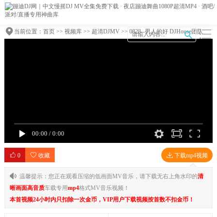
当前位置：
首页
>>
视频库
>>
超清DJMV
>> 0828--男人的好 DJHouse团队
00:00
/
0:00
0
收藏
下载mp4视频
温馨提示：您正在观看压缩的低画面MV音乐，请下载无右上角水印的
清
晰画面高音质
车载专用
mp4
格式MV音乐视频！
本首视频24小时内只扣除一次金币，VIP用户下载视频按首数不扣金币！