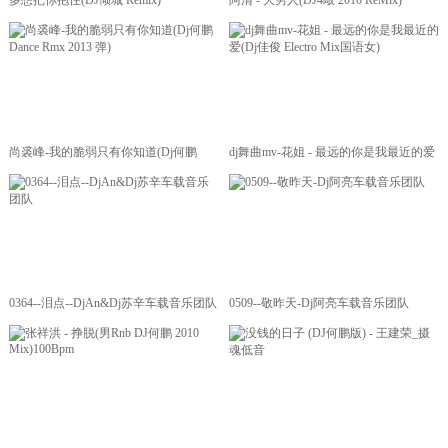
多想把你抱住(DJ倾城 Remix)
阿清 - 大男人(DJ4敲 2010 ReMix)
尚裘峰-我的脆弱只有你知道(Dj何鹏
dj舞曲mv-花姐 - 最远的你是我最近的爱
Dance Rmx 2013 弹)
(Dj佳俊 Electro Mix国语女)
0364--泪点--DjAn&Dj苏辛车载音乐团队
0509--敬昨天-Dj阿亮车载音乐团队