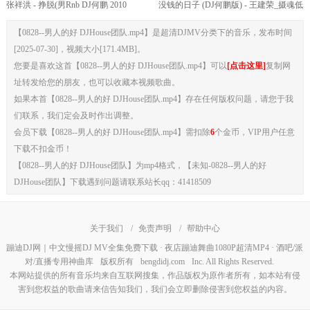
张祥洪 - 挣脱(男Rnb DJ何鹏 2010
没钱的日子 (DJ何鹏版) - 王建荣_摄魂低
Mix)100Bpm
音
【0828--男人的好 DJHouse团队.mp4】是超清DJMV分类下的音乐，发布时间
[2025-07-30]，视频大小[171.4MB]。
您要是喜欢这首【0828--男人的好 DJHouse团队.mp4】可以
[点击这里]
复制网
址转发给您的朋友，也可以收藏本视频歌曲。
如果本首【0828--男人的好 DJHouse团队.mp4】存在任何版权问题，请您于我
们联系，我们定会及时作出调整。
会员下载【0828--男人的好 DJHouse团队.mp4】需扣除
6
个金币，VIP用户任意
下载不扣金币！
【0828--男人的好 DJHouse团队】为mp4格式，【未知-0828--男人的好
DJHouse团队】下载遇到问题请联系站长qq：41418509
关于我们
/
免责声明
/
帮助中心
蹦迪DJ网｜中文慢摇DJ MV全集免费下载 · 夜店蹦迪舞曲1080P超清MP4 · 酒吧/派
对/直播专用神曲库
版权所有
bengdidj.com
Inc. All Rights Reserved.
本网站提供的所有音乐均来自互联网搜集，作品版权为原作者所有，如本站有侵
害到您权益的歌曲请来信告知我们，我们会立即删除侵害到您权益的内容。