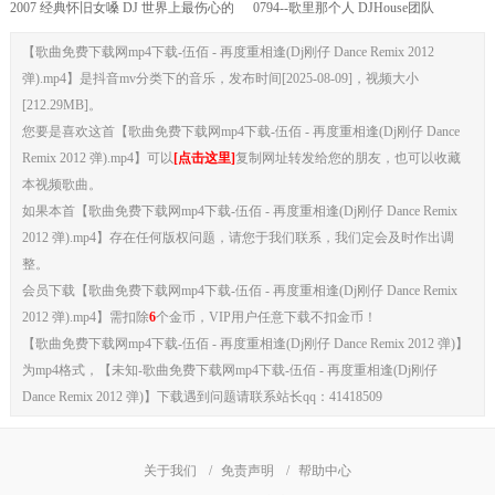
2007 经典怀旧女嗓 DJ 世界上最伤心的
0794--歌里那个人 DJHouse团队
人 DjBAOBAO 重低音车载视频
【歌曲免费下载网mp4下载-伍佰 - 再度重相逢(Dj刚仔 Dance Remix 2012
弹).mp4】是抖音mv分类下的音乐，发布时间[2025-08-09]，视频大小
[212.29MB]。
您要是喜欢这首【歌曲免费下载网mp4下载-伍佰 - 再度重相逢(Dj刚仔 Dance
Remix 2012 弹).mp4】可以
[点击这里]
复制网址转发给您的朋友，也可以收藏
本视频歌曲。
如果本首【歌曲免费下载网mp4下载-伍佰 - 再度重相逢(Dj刚仔 Dance Remix
2012 弹).mp4】存在任何版权问题，请您于我们联系，我们定会及时作出调
整。
会员下载【歌曲免费下载网mp4下载-伍佰 - 再度重相逢(Dj刚仔 Dance Remix
2012 弹).mp4】需扣除
6
个金币，VIP用户任意下载不扣金币！
【歌曲免费下载网mp4下载-伍佰 - 再度重相逢(Dj刚仔 Dance Remix 2012 弹)】
为mp4格式，【未知-歌曲免费下载网mp4下载-伍佰 - 再度重相逢(Dj刚仔
Dance Remix 2012 弹)】下载遇到问题请联系站长qq：41418509
关于我们
/
免责声明
/
帮助中心