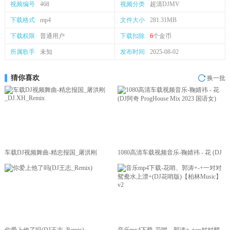
视频编号
468
视频分类
超清DJMV
下载格式
mp4
文件大小
281.31MB
下载权限
普通用户
下载扣除
6
个金币
所属歌手
未知
发布时间
2025-08-02
猜你喜欢
换一批
车载DJ视频舞曲-精忠报国_屠洪刚
1080高清车载视频音乐-鞠婧祎 - 花 (DJ
_DJ.XH_Remix
阿奇 ProgHouse Mix 2023 国语女)