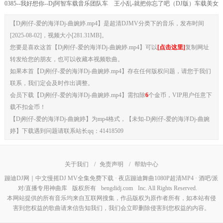
0385--我好想你--Dj阿智车载音乐团队车
王小乱-就把你忘了吧（DJ版）车载美女
载舞曲mp4下载网站
mv歌曲视频
【Dj刚仔-爱的海洋Dj-曲婉婷.mp4】是超清DJMV分类下的音乐，发布时间
[2025-08-02]，视频大小[281.31MB]。
您要是喜欢这首【Dj刚仔-爱的海洋Dj-曲婉婷.mp4】可以
[点击这里]
复制网址
转发给您的朋友，也可以收藏本视频歌曲。
如果本首【Dj刚仔-爱的海洋Dj-曲婉婷.mp4】存在任何版权问题，请您于我们
联系，我们定会及时作出调整。
会员下载【Dj刚仔-爱的海洋Dj-曲婉婷.mp4】需扣除
6
个金币，VIP用户任意下
载不扣金币！
【Dj刚仔-爱的海洋Dj-曲婉婷】为mp4格式，【未知-Dj刚仔-爱的海洋Dj-曲婉
婷】下载遇到问题请联系站长qq：41418509
关于我们
/
免责声明
/
帮助中心
蹦迪DJ网｜中文慢摇DJ MV全集免费下载 · 夜店蹦迪舞曲1080P超清MP4 · 酒吧/派
对/直播专用神曲库
版权所有
bengdidj.com
Inc. All Rights Reserved.
本网站提供的所有音乐均来自互联网搜集，作品版权为原作者所有，如本站有侵
害到您权益的歌曲请来信告知我们，我们会立即删除侵害到您权益的内容。