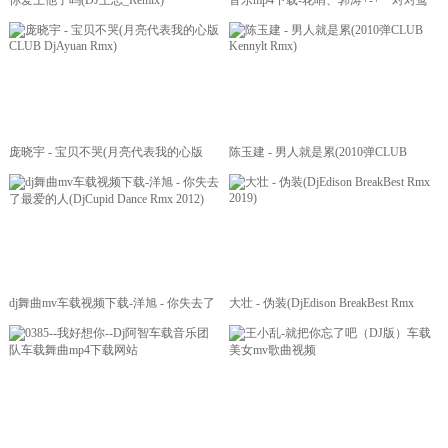
你爱上他了吗(DJ王志_Remix)
音乐mp4下载-花哨、郭涛+-+一对对鸳
鸯水上漂+(DJ花哨版)【柏林Music】v2
庞晓宇 - 宝贝不哭(月亮代表我的心版
陈玉建 - 男人就是累(2010弹CLUB
CLUB DjAyuan Rmx)
Kennylt Rmx)
dj舞曲mv车载视频下载-洋旭 - 你失去了
大壮 - 伪装(DjEdison BreakBest Rmx
最爱的人(DjCupid Dance Rmx 2012)
2019)