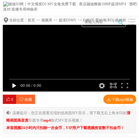
当前位置：
首页
>>
视频库
>>
超清DJMV
>> Dj刚仔-爱的海洋Dj-曲婉婷
00:00
/
0:00
0
收藏
下载mp4视频
温馨提示：您正在观看压缩的低画面MV音乐，请下载无右上角水印的
清
晰画面高音质
车载专用
mp4
格式MV音乐视频！
本首视频24小时内只扣除一次金币，VIP用户下载视频按首数不扣金币！