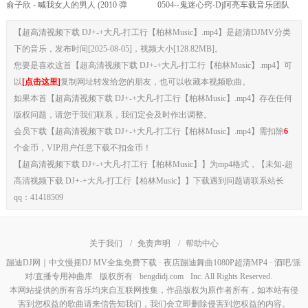
俞子欣 - 喊我女人的男人 (2010 弹
0504--鬼迷心窍-Dj阿亮车载音乐团队
CLUB DjQQ Rmx) MV 免费下载
【超高清视频下载 DJ+-+大凡-打工行【柏林Music】.mp4】是超清DJMV分类
下的音乐，发布时间[2025-08-05]，视频大小[128.82MB]。
您要是喜欢这首【超高清视频下载 DJ+-+大凡-打工行【柏林Music】.mp4】可
以
[点击这里]
复制网址转发给您的朋友，也可以收藏本视频歌曲。
如果本首【超高清视频下载 DJ+-+大凡-打工行【柏林Music】.mp4】存在任何
版权问题，请您于我们联系，我们定会及时作出调整。
会员下载【超高清视频下载 DJ+-+大凡-打工行【柏林Music】.mp4】需扣除
6
个金币，VIP用户任意下载不扣金币！
【超高清视频下载 DJ+-+大凡-打工行【柏林Music】】为mp4格式，【未知-超
高清视频下载 DJ+-+大凡-打工行【柏林Music】】下载遇到问题请联系站长
qq：41418509
关于我们
/
免责声明
/
帮助中心
蹦迪DJ网｜中文慢摇DJ MV全集免费下载 · 夜店蹦迪舞曲1080P超清MP4 · 酒吧/派
对/直播专用神曲库
版权所有
bengdidj.com
Inc. All Rights Reserved.
本网站提供的所有音乐均来自互联网搜集，作品版权为原作者所有，如本站有侵
害到您权益的歌曲请来信告知我们，我们会立即删除侵害到您权益的内容。