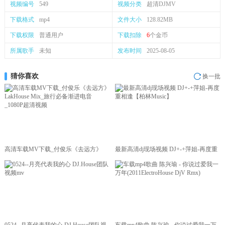
视频编号
549
视频分类
超清DJMV
下载格式
mp4
文件大小
128.82MB
下载权限
普通用户
下载扣除
6
个金币
所属歌手
未知
发布时间
2025-08-05
猜你喜欢
换一批
高清车载MV下载_付俊乐《去远方》
最新高清dj现场视频 DJ+-+萍姐-再度重
LakHouse Mix_旅行必备渐进电音
相逢【柏林Music】
_1080P超清视频