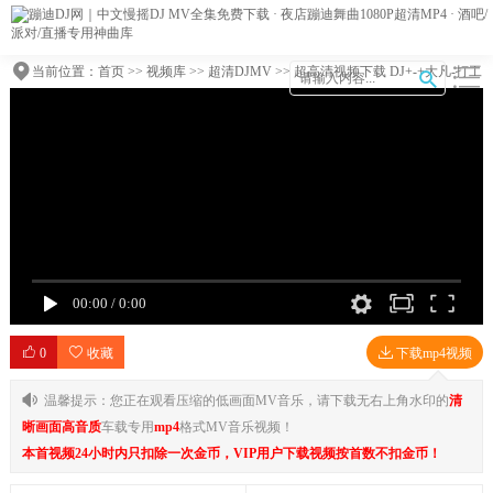
当前位置：
首页
>>
视频库
>>
超清DJMV
>> 超高清视频下载 DJ+-+大凡-打工
行【柏林Music】
00:00
/
0:00
0
收藏
下载mp4视频
温馨提示：您正在观看压缩的低画面MV音乐，请下载无右上角水印的
清
晰画面高音质
车载专用
mp4
格式MV音乐视频！
本首视频24小时内只扣除一次金币，VIP用户下载视频按首数不扣金币！